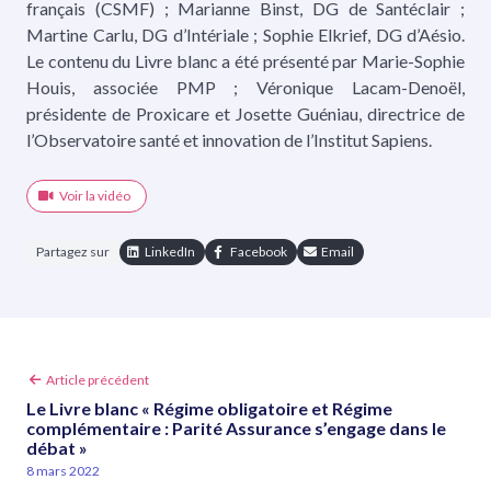
français (CSMF) ; Marianne Binst, DG de Santéclair ;
Martine Carlu, DG d’Intériale ; Sophie Elkrief, DG d’Aésio.
Le contenu du Livre blanc a été présenté par Marie-Sophie
Houis, associée PMP ; Véronique Lacam-Denoël,
présidente de Proxicare et Josette Guéniau, directrice de
l’Observatoire santé et innovation de l’Institut Sapiens.
Voir la vidéo
Partagez sur
LinkedIn
Facebook
Email
Article
Article précédent
précédent
Le Livre blanc « Régime obligatoire et Régime
:
complémentaire : Parité Assurance s’engage dans le
débat »
8 mars 2022