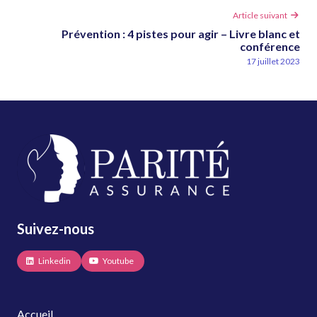
Article
Article suivant
suivant
Prévention : 4 pistes pour agir – Livre blanc et
:
conférence
17 juillet 2023
Suivez-nous
Linkedin
Youtube
Accueil