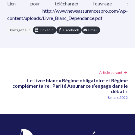
Lien pour télécharger l’ouvrage :
http://www.newsassurancespro.com/wp-
content/uploads/Livre_Blanc_Dependance.pdf
Partagez sur
LinkedIn
Facebook
Email
Article
Article suivant
suivant
Le Livre blanc « Régime obligatoire et Régime
:
complémentaire : Parité Assurance s’engage dans le
débat »
8 mars 2022