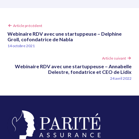
Article
Article précédent
précédent
Webinaire RDV avec une startuppeuse – Delphine
:
Groll, cofondatrice de Nabla
14 octobre 2021
Article
Article suivant
suivant
Webinaire RDV avec une startuppeuse – Annabelle
:
Delestre, fondatrice et CEO de Lidix
24 avril 2022