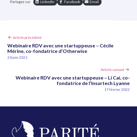
Partagez sur
LinkedIn
Facebook
Email
Article
Article précédent
précédent
Webinaire RDV avec une startuppeuse – Cécile
:
Mérine, co-fondatrice d’Otherwise
24 juin 2021
Article
Article suivant
suivant
Webinaire RDV avec une startuppeuse – Li Cai, co-
:
fondatrice de l’Insurtech Lyanne
17 février 2022